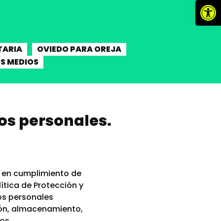
Ab
TARIA
OVIEDO PARA OREJA
OS MEDIOS
tos personales.
, en cumplimiento de
lítica de Protección y
tos personales
ción, almacenamiento,
os.