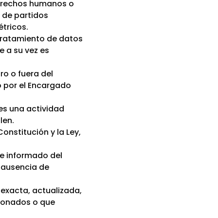
 derechos humanos o
 de partidos
étricos.
 Tratamiento de datos
e a su vez es
o o fuera del
o por el Encargado
es una actividad
len.
onstitución y la Ley,
 e informado del
n ausencia de
 exacta, actualizada,
cionados o que