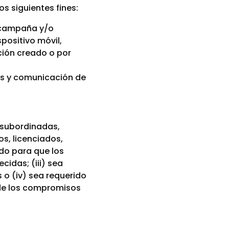
s siguientes fines:
e campaña y/o
positivo móvil,
ción creado o por
les y comunicación de
o subordinadas,
s, licenciados,
ido para que los
idas; (iii) sea
 o (iv) sea requerido
n de los compromisos