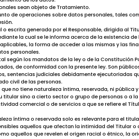
sonales sean objeto de Tratamiento.
unto de operaciones sobre datos personales, tales com
sión.
o escrita generada por el Responsable, dirigida al Titu
ante la cual se le informa acerca de la existencia de 
aplicables, la forma de acceder a las mismas y las fina
atos personales.
tal según los mandatos de la ley o de la Constitución Po
dos, de conformidad con la presente ley. Son públicos,
, sentencias judiciales debidamente ejecutoriadas q
ado civil de las personas.
 que no tiene naturaleza íntima, reservada, ni pública
u titular sino a cierto sector o grupo de personas o a l
tividad comercial o de servicios a que se refiere el Títu
leza íntima o reservada solo es relevante para el titula
nsibles aquellos que afectan la intimidad del Titular o
o aquellos que revelen el origen racial o étnico, la ori