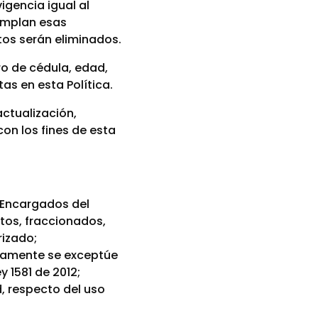
igencia igual al
cumplan esas
tos serán eliminados.
o de cédula, edad,
as en esta Política.
ctualización,
on los fines de esta
o Encargados del
etos, fraccionados,
rizado;
esamente se exceptúe
y 1581 de 2012;
, respecto del uso