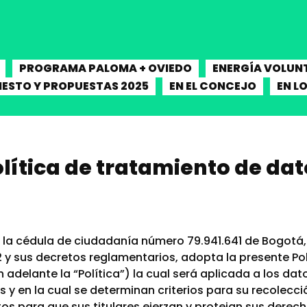
PROGRAMA PALOMA + OVIEDO
ENERGÍA VOLUN
IESTO Y PROPUESTAS 2025
EN EL CONCEJO
EN L
olítica de tratamiento de da
 la cédula de ciudadanía número 79.941.641 de Bogotá
12 y sus decretos reglamentarios, adopta la presente Po
adelante la “Política”) la cual será aplicada a los da
 y en la cual se determinan criterios para su recolec
tos para que sus titulares ejerzan y protejan sus derech