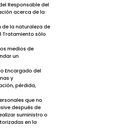
 del Responsable del
ación acerca de la
n de la naturaleza de
el Tratamiento sólo
tros medios de
indar un
o o Encargado del
anas y
ación, pérdida,
personales que no
lusive después de
alizar suministro o
torizadas en la